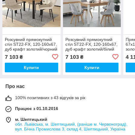
Розсувний прямокутний
Розсувний прямокутний
Прям
стіл ST22-FX, 120-160х67,
стіл ST22-FX, 120-160х67,
67x1
дуб крафт золотий/чорний
дуб крафт золотий/білий
золо
7 103
7 103
4 1
₴
₴
Купити
Купити
Про нас
100% позитивних з 43 відгуків за рік
Працює з 01.10.2016
м. Шептицький
обл. Львівська, м. Шептицький, (раніше м. Червоноград),
вул. Бічна Промислова 3, склад 4, Шептицький, Україна