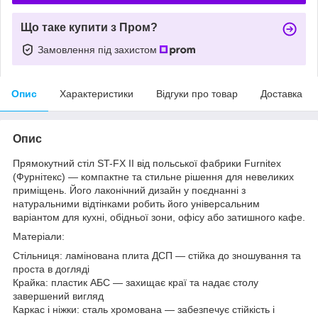
Що таке купити з Пром?
Замовлення під захистом
Опис
Характеристики
Відгуки про товар
Доставка
Опис
Прямокутний стіл ST-FX II від польської фабрики Furnitex
(Фурнітекс) — компактне та стильне рішення для невеликих
приміщень. Його лаконічний дизайн у поєднанні з
натуральними відтінками робить його універсальним
варіантом для кухні, обідньої зони, офісу або затишного кафе.
Матеріали:
Стільниця: ламінована плита ДСП — стійка до зношування та
проста в догляді
Крайка: пластик АБС — захищає краї та надає столу
завершений вигляд
Каркас і ніжки: сталь хромована — забезпечує стійкість і