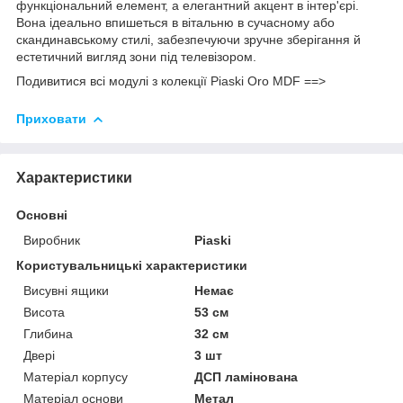
функціональний елемент, а елегантний акцент в інтер'єрі.
Вона ідеально впишеться в вітальню в сучасному або
скандинавському стилі, забезпечуючи зручне зберігання й
естетичний вигляд зони під телевізором.
Подивитися всі модулі з колекції Piaski Oro MDF ==>
Приховати
Характеристики
Основні
Виробник
Piaski
Користувальницькі характеристики
Висувні ящики
Немає
Висота
53 см
Глибина
32 см
Двері
3 шт
Матеріал корпусу
ДСП ламінована
Матеріал основи
Метал