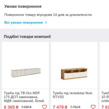
Умови повернення
Повернення товару впродовж 14 днів за домовленістю
Всі умови повернення
Подібні товари компанії
Тумба під ТВ Oro MDF
Тумба під телевізор Nuis
Тумб
175 ДСП ламінована,
RTV3S
10 R
МДФ ламінований, Білий,
олій
чорний графіт, чорний
6 365
7 478
7 6
₴
₴
7 030 ₴
7 792 ₴
графіт