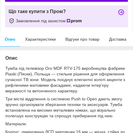
Що таке купити з Пром?
Замовлення під захистом
Опис
Характеристики
Відгуки про товар
Доставка
Опис
Тумба під телевізор Oro MDF RTV-175 виробництва фабрики
Piaski (Пяски), Польща — стильне рішення для оформлення
сучасної ТВ зони. Модель поєднує елегантні золоті акценти з
рифленими матовими фасадами, надаючи інтер'єру
виразності та витонченого характеру.
Три місткі відділення із системою Push to Open дають змогу
зручно організувати зберігання техніки та аксесуарів. Тумба
встановлена на високих металевих ніжках, що візуально
полегшує конструкцію та спрощує прибирання під нею.
Матеріали:
Корпус: ламінована ДСП завтовшки 16 мм — міцна, стійка до