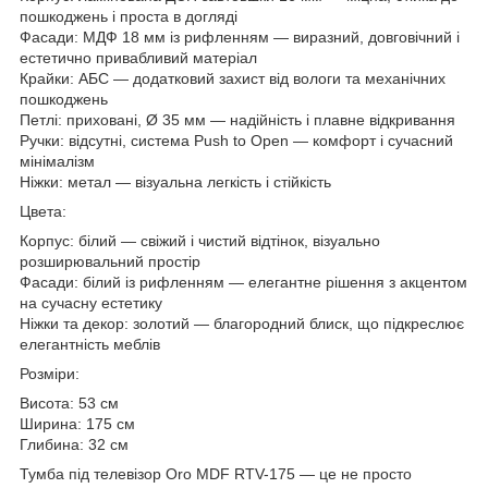
пошкоджень і проста в догляді
Фасади: МДФ 18 мм із рифленням — виразний, довговічний і
естетично привабливий матеріал
Крайки: АБС — додатковий захист від вологи та механічних
пошкоджень
Петлі: приховані, Ø 35 мм — надійність і плавне відкривання
Ручки: відсутні, система Push to Open — комфорт і сучасний
мінімалізм
Ніжки: метал — візуальна легкість і стійкість
Цвета:
Корпус: білий — свіжий і чистий відтінок, візуально
розширювальний простір
Фасади: білий із рифленням — елегантне рішення з акцентом
на сучасну естетику
Ніжки та декор: золотий — благородний блиск, що підкреслює
елегантність меблів
Розміри:
Висота: 53 см
Ширина: 175 см
Глибина: 32 см
Тумба під телевізор Oro MDF RTV-175 — це не просто