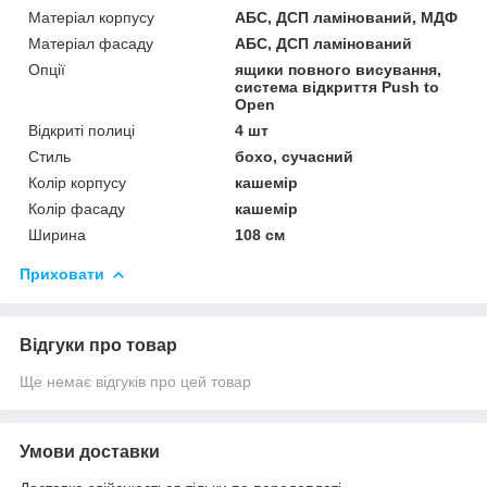
Матеріал корпусу
АБС, ДСП ламінований, МДФ
Матеріал фасаду
АБС, ДСП ламінований
Опції
ящики повного висування,
система відкриття Push to
Open
Відкриті полиці
4 шт
Стиль
бохо, сучасний
Колір корпусу
кашемір
Колір фасаду
кашемір
Ширина
108 см
Приховати
Відгуки про товар
Ще немає відгуків про цей товар
Умови доставки