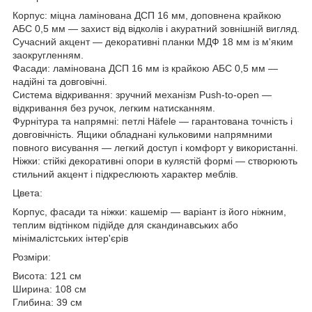
Корпус: міцна ламінована ДСП 16 мм, доповнена крайкою
АБС 0,5 мм — захист від відколів і акуратний зовнішній вигляд.
Сучасний акцент — декоративні планки МДФ 18 мм із м'яким
заокругленням.
Фасади: ламінована ДСП 16 мм із крайкою АБС 0,5 мм —
надійні та довговічні.
Система відкривання: зручний механізм Push-to-open —
відкривання без ручок, легким натисканням.
Фурнітура та напрямні: петлі Häfele — гарантована точність і
довговічність. Ящики обладнані кульковими напрямними
повного висування — легкий доступ і комфорт у використанні.
Ніжки: стійкі декоративні опори в кулястій формі — створюють
стильний акцент і підкреслюють характер меблів.
Цвета:
Корпус, фасади та ніжки: кашемір — варіант із його ніжним,
теплим відтінком підійде для скандинавських або
мінімалістських інтер'єрів
Розміри:
Висота: 121 см
Ширина: 108 см
Глибина: 39 см