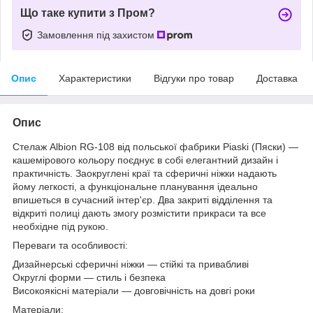
Що таке купити з Пром?
Замовлення під захистом
Опис
Характеристики
Відгуки про товар
Доставка
Опис
Стелаж Albion RG-108 від польської фабрики Piaski (Пяски) —
кашемірового кольору поєднує в собі елегантний дизайн і
практичність. Заокруглені краї та сферичні ніжки надають
йому легкості, а функціональне планування ідеально
впишеться в сучасний інтер'єр. Два закриті відділення та
відкриті полиці дають змогу розмістити прикраси та все
необхідне під рукою.
Переваги та особливості:
Дизайнерські сферичні ніжки — стійкі та привабливі
Округлі форми — стиль і безпека
Високоякісні матеріали — довговічність на довгі роки
Матеріали: