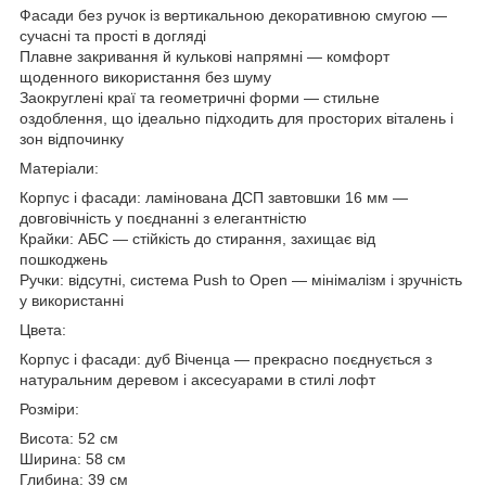
Фасади без ручок із вертикальною декоративною смугою —
сучасні та прості в догляді
Плавне закривання й кулькові напрямні — комфорт
щоденного використання без шуму
Заокруглені краї та геометричні форми — стильне
оздоблення, що ідеально підходить для просторих віталень і
зон відпочинку
Матеріали:
Корпус і фасади: ламінована ДСП завтовшки 16 мм —
довговічність у поєднанні з елегантністю
Крайки: АБС — стійкість до стирання, захищає від
пошкоджень
Ручки: відсутні, система Push to Open — мінімалізм і зручність
у використанні
Цвета:
Корпус і фасади: дуб Віченца — прекрасно поєднується з
натуральним деревом і аксесуарами в стилі лофт
Розміри:
Висота: 52 см
Ширина: 58 см
Глибина: 39 см