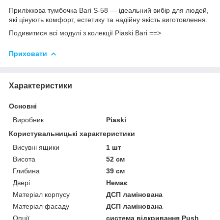
Приліжкова тумбочка Bari S-58 — ідеальний вибір для людей,
які цінують комфорт, естетику та надійну якість виготовлення.
Подивитися всі модулі з колекції Piaski Bari ==>
Приховати
Характеристики
Основні
Виробник
Piaski
Користувальницькі характеристики
Висувні ящики
1 шт
Висота
52 см
Глибина
39 см
Двері
Немає
Матеріал корпусу
ДСП ламінована
Матеріал фасаду
ДСП ламінована
Опції
система відкривання Push