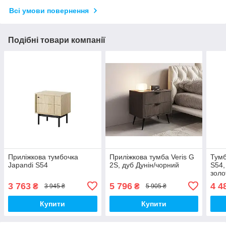
Всі умови повернення
Подібні товари компанії
Приліжкова тумбочка
Приліжкова тумба Veris G
Тумб
Japandi S54
2S, дуб Дунін/чорний
S54,
золо
3 763
5 796
4 4
₴
₴
3 945 ₴
5 905 ₴
Купити
Купити