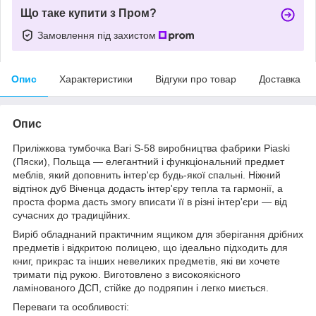
Що таке купити з Пром?
Замовлення під захистом
Опис
Характеристики
Відгуки про товар
Доставка
Опис
Приліжкова тумбочка Bari S-58 виробництва фабрики Piaski
(Пяски), Польща — елегантний і функціональний предмет
меблів, який доповнить інтер'єр будь-якої спальні. Ніжний
відтінок дуб Віченца додасть інтер'єру тепла та гармонії, а
проста форма дасть змогу вписати її в різні інтер'єри — від
сучасних до традиційних.
Виріб обладнаний практичним ящиком для зберігання дрібних
предметів і відкритою полицею, що ідеально підходить для
книг, прикрас та інших невеликих предметів, які ви хочете
тримати під рукою. Виготовлено з високоякісного
ламінованого ДСП, стійке до подряпин і легко миється.
Переваги та особливості: