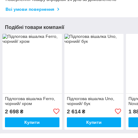
Всі умови повернення
Подібні товари компанії
Підлогова вішалка Ferro,
Підлогова вішалка Uno,
Підл
чорний/ хром
чорний/ бук
Nova
2 698
2 614
1 8
₴
₴
Купити
Купити