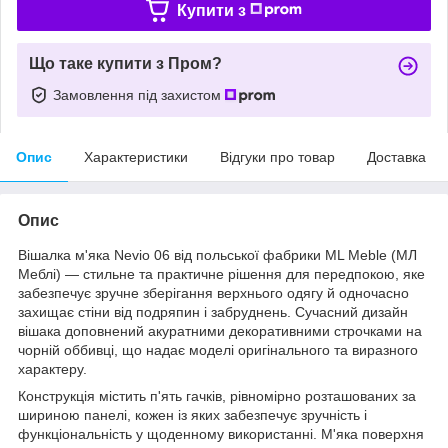
Купити з
Що таке купити з Пром?
Замовлення під захистом
Опис
Характеристики
Відгуки про товар
Доставка
Опис
Вішалка м'яка Nevio 06 від польської фабрики ML Meble (МЛ
Меблі) — стильне та практичне рішення для передпокою, яке
забезпечує зручне зберігання верхнього одягу й одночасно
захищає стіни від подряпин і забруднень. Сучасний дизайн
вішака доповнений акуратними декоративними строчками на
чорній оббивці, що надає моделі оригінального та виразного
характеру.
Конструкція містить п'ять гачків, рівномірно розташованих за
шириною панелі, кожен із яких забезпечує зручність і
функціональність у щоденному використанні. М'яка поверхня