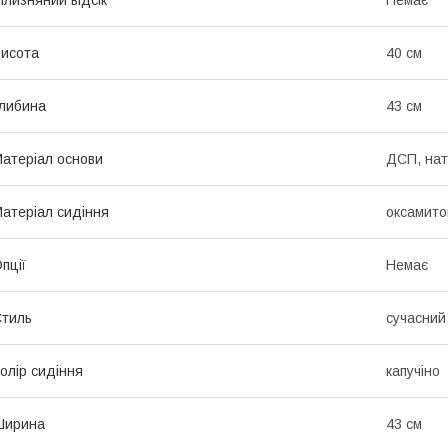
исота
40 см
либина
43 см
атеріал основи
ДСП, нат
атеріал сидіння
оксамито
пції
Немає
тиль
сучасний
олір сидіння
капучіно
Ширина
43 см