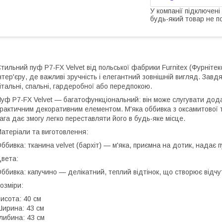
У компанії підключені
будь-який товар не п
тильний пуф P7-FX Velvet від польської фабрики Furnitex (Фурніте
нтер'єру, де важливі зручність і елегантний зовнішній вигляд. Зав
італьні, спальні, гардеробної або передпокою.
уф P7-FX Velvet — багатофункціональний: він може слугувати дода
рактичним декоративним елементом. М'яка оббивка з оксамитової т
ага дає змогу легко переставляти його в будь-яке місце.
атеріали та виготовлення:
ббивка: тканина velvet (бархіт) — м'яка, приємна на дотик, надає
вета:
ббивка: капучино — делікатний, теплий відтінок, що створює відч
озміри:
исота: 40 см
ирина: 43 см
либина: 43 см