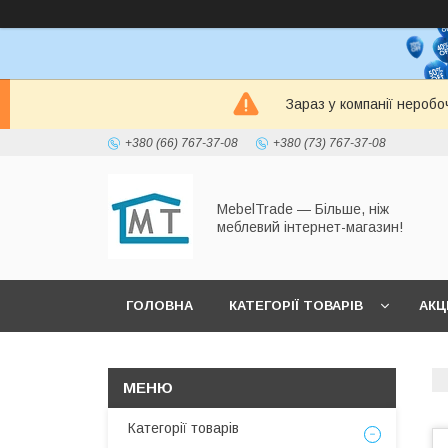
Зараз у компанії неробо
+380 (66) 767-37-08
+380 (73) 767-37-08
MebelTrade — Більше, ніж
меблевий інтернет-магазин!
ГОЛОВНА
КАТЕГОРІЇ ТОВАРІВ
АКЦІ
Категорії товарів