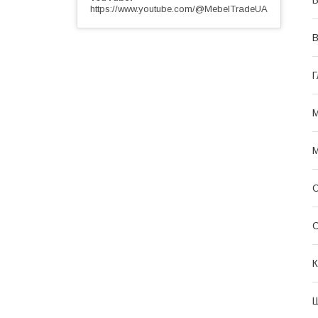
https://www.youtube.com/@MebelTradeUA
В
Г
М
М
О
С
К