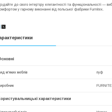
одайте до свого інтер'єру елегантності та функціональності — виб
омфортом у гарному виконанні від польської фабрики Furnitex.
арактеристики
Основні
ид м'яких меблів
пуф
иробник
FURNITE
Користувальницькі характеристики
ілизняний відсік
Немає