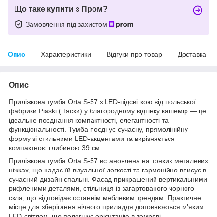
Що таке купити з Пром?
Замовлення під захистом
Опис
Характеристики
Відгуки про товар
Доставка
Опис
Приліжкова тумба Orta S-57 з LED-підсвіткою від польської
фабрики Piaski (Пяски) у благородному відтінку кашемір — це
ідеальне поєднання компактності, елегантності та
функціональності. Тумба поєднує сучасну, прямолінійну
форму зі стильними LED-акцентами та вирізняється
компактною глибиною 39 см.
Приліжкова тумба Orta S-57 встановлена на тонких металевих
ніжках, що надає їй візуальної легкості та гармонійно вписує в
сучасний дизайн спальні. Фасад прикрашений вертикальними
рифленими деталями, стільниця із загартованого чорного
скла, що відповідає останнім меблевим трендам. Практичне
місце для зберігання нічного приладдя доповнюється м'яким
LED-світлом, що полегшує орієнтацію в темряві.