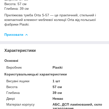
Висота: 57 см
Глибина: 39 см
Приліжкова тумба Orta S-57 — це практичний, стильний і
компактний елемент меблевої колекції Orta від польської
фабрики Piaski.
Приховати
Характеристики
Основні
Виробник
Piaski
Користувальницькі характеристики
Висувні ящики
1 шт
Висота
57 см
Глибина
39 см
Двері
Немає
Матеріал корпусу
АБС, ДСП ламінований, скло
загартоване