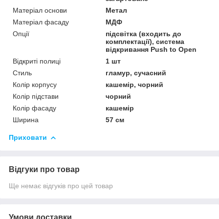
Матеріал основи
Метал
Матеріал фасаду
МДФ
Опції
підсвітка (входить до
комплектації), система
відкривання Push to Open
Відкриті полиці
1 шт
Стиль
гламур, сучасний
Колір корпусу
кашемір, чорний
Колір підстави
чорний
Колір фасаду
кашемір
Ширина
57 см
Приховати
Відгуки про товар
Ще немає відгуків про цей товар
Умови доставки