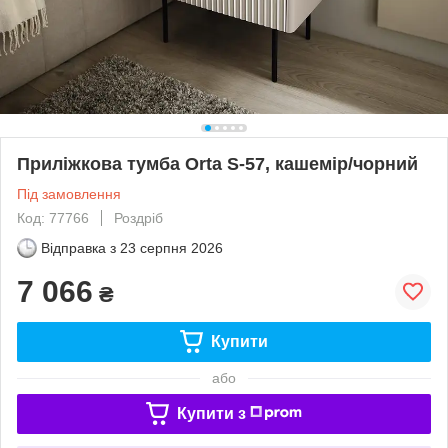
Приліжкова тумба Orta S-57, кашемір/чорний
Під замовлення
Код: 77766
Роздріб
Відправка з
23 серпня 2026
7 066
₴
Купити
або
Купити з