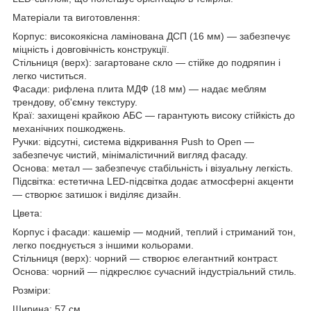
Матеріали та виготовлення:
Корпус: високоякісна ламінована ДСП (16 мм) — забезпечує
міцність і довговічність конструкції.
Стільниця (верх): загартоване скло — стійке до подряпин і
легко чиститься.
Фасади: рифлена плита МДФ (18 мм) — надає меблям
трендову, об'ємну текстуру.
Краї: захищені крайкою АБС — гарантують високу стійкість до
механічних пошкоджень.
Ручки: відсутні, система відкривання Push to Open —
забезпечує чистий, мінімалістичний вигляд фасаду.
Основа: метал — забезпечує стабільність і візуальну легкість.
Підсвітка: естетична LED-підсвітка додає атмосферні акценти
— створює затишок і виділяє дизайн.
Цвета:
Корпус і фасади: кашемір — модний, теплий і стриманий тон,
легко поєднується з іншими кольорами.
Стільниця (верх): чорний — створює елегантний контраст.
Основа: чорний — підкреслює сучасний індустріальний стиль.
Розміри:
Ширина: 57 см