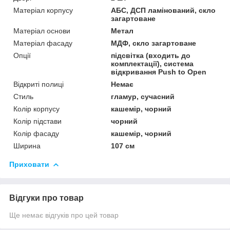
Матеріал корпусу
АБС, ДСП ламінований, скло
загартоване
Матеріал основи
Метал
Матеріал фасаду
МДФ, скло загартоване
Опції
підсвітка (входить до
комплектації), система
відкривання Push to Open
Відкриті полиці
Немає
Стиль
гламур, сучасний
Колір корпусу
кашемір, чорний
Колір підстави
чорний
Колір фасаду
кашемір, чорний
Ширина
107 см
Приховати
Відгуки про товар
Ще немає відгуків про цей товар