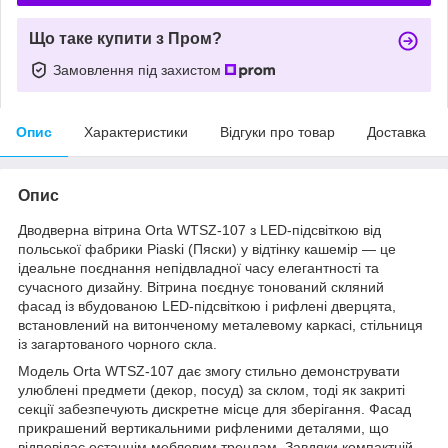
Що таке купити з Пром?
Замовлення під захистом
Опис
Характеристики
Відгуки про товар
Доставка
Опис
Дводверна вітрина Orta WTSZ-107 з LED-підсвіткою від
польської фабрики Piaski (Пяски) у відтінку кашемір — це
ідеальне поєднання непідвладної часу елегантності та
сучасного дизайну. Вітрина поєднує тонований скляний
фасад із вбудованою LED-підсвіткою і рифлені дверцята,
встановлений на витонченому металевому каркасі, стільниця
із загартованого чорного скла.
Модель Orta WTSZ-107 дає змогу стильно демонструвати
улюблені предмети (декор, посуд) за склом, тоді як закриті
секції забезпечують дискретне місце для зберігання. Фасад
прикрашений вертикальними рифленими деталями, що
відповідає останнім меблевим трендам. Завдяки компактній