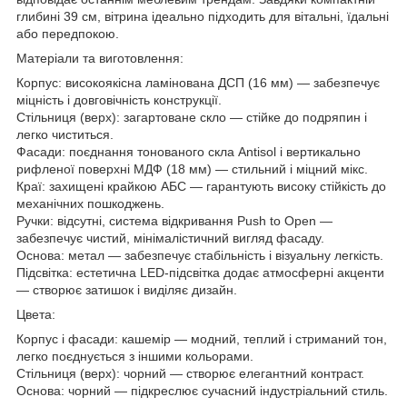
глибині 39 см, вітрина ідеально підходить для вітальні, їдальні
або передпокою.
Матеріали та виготовлення:
Корпус: високоякісна ламінована ДСП (16 мм) — забезпечує
міцність і довговічність конструкції.
Стільниця (верх): загартоване скло — стійке до подряпин і
легко чиститься.
Фасади: поєднання тонованого скла Antisol і вертикально
рифленої поверхні МДФ (18 мм) — стильний і міцний мікс.
Краї: захищені крайкою АБС — гарантують високу стійкість до
механічних пошкоджень.
Ручки: відсутні, система відкривання Push to Open —
забезпечує чистий, мінімалістичний вигляд фасаду.
Основа: метал — забезпечує стабільність і візуальну легкість.
Підсвітка: естетична LED-підсвітка додає атмосферні акценти
— створює затишок і виділяє дизайн.
Цвета:
Корпус і фасади: кашемір — модний, теплий і стриманий тон,
легко поєднується з іншими кольорами.
Стільниця (верх): чорний — створює елегантний контраст.
Основа: чорний — підкреслює сучасний індустріальний стиль.