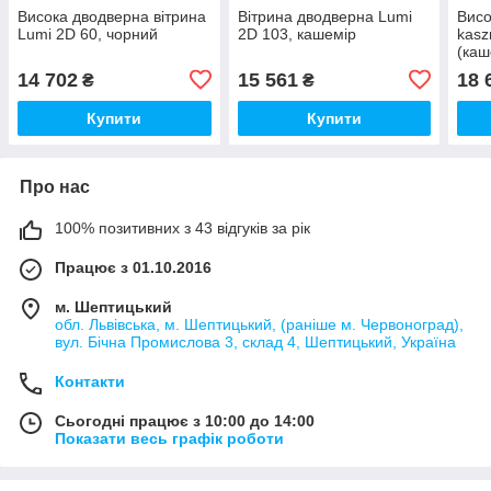
Висока дводверна вітрина
Вітрина дводверна Lumi
Висо
Lumi 2D 60, чорний
2D 103, кашемір
kas
(каш
14 702
15 561
18 
₴
₴
Купити
Купити
Про нас
100% позитивних з 43 відгуків за рік
Працює з 01.10.2016
м. Шептицький
обл. Львівська, м. Шептицький, (раніше м. Червоноград),
вул. Бічна Промислова 3, склад 4, Шептицький, Україна
Контакти
Сьогодні працює з 10:00 до 14:00
Показати весь графік роботи