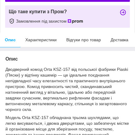
Що таке купити з Пром?
Замовлення під захистом
Опис
Характеристики
Відгуки про товар
Доставка
Опис
Дводверний комод Orta KSZ-157 від польської фабрики Piaski
(Пяски) у відтінку кашемір — це ідеальне поєднання
непідвладної часу елегантності та практичного внутрішнього
пристрою. Комод привносить чистий, скандинавський
натхненний вигляд у вітальню, їдальню або передпокій
завдяки сучасним, вертикально рифленим фасадам і
витонченому металевому каркасу, стільниця із загартованого
чорного скла.
Модель Orta KSZ-157 обладнана трьома шухлядами, що
легко висуваються, і двома дверцятами, що забезпечує містке
й організоване місце для зберігання посуду, текстилю,
документів та інших предметів. Фасад прикрашений