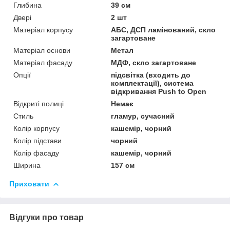
Глибина
39 см
Двері
2 шт
Матеріал корпусу
АБС, ДСП ламінований, скло
загартоване
Матеріал основи
Метал
Матеріал фасаду
МДФ, скло загартоване
Опції
підсвітка (входить до
комплектації), система
відкривання Push to Open
Відкриті полиці
Немає
Стиль
гламур, сучасний
Колір корпусу
кашемір, чорний
Колір підстави
чорний
Колір фасаду
кашемір, чорний
Ширина
157 см
Приховати
Відгуки про товар