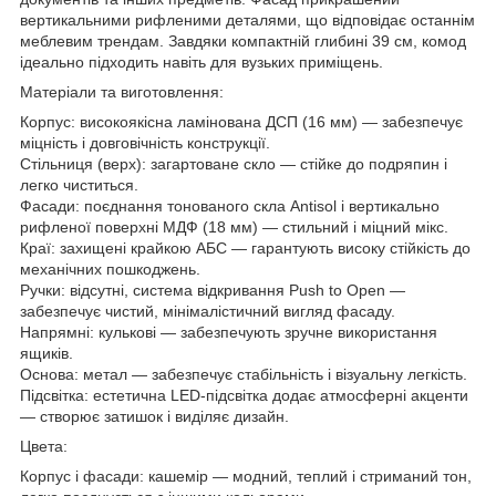
вертикальними рифленими деталями, що відповідає останнім
меблевим трендам. Завдяки компактній глибині 39 см, комод
ідеально підходить навіть для вузьких приміщень.
Матеріали та виготовлення:
Корпус: високоякісна ламінована ДСП (16 мм) — забезпечує
міцність і довговічність конструкції.
Стільниця (верх): загартоване скло — стійке до подряпин і
легко чиститься.
Фасади: поєднання тонованого скла Antisol і вертикально
рифленої поверхні МДФ (18 мм) — стильний і міцний мікс.
Краї: захищені крайкою АБС — гарантують високу стійкість до
механічних пошкоджень.
Ручки: відсутні, система відкривання Push to Open —
забезпечує чистий, мінімалістичний вигляд фасаду.
Напрямні: кулькові — забезпечують зручне використання
ящиків.
Основа: метал — забезпечує стабільність і візуальну легкість.
Підсвітка: естетична LED-підсвітка додає атмосферні акценти
— створює затишок і виділяє дизайн.
Цвета:
Корпус і фасади: кашемір — модний, теплий і стриманий тон,