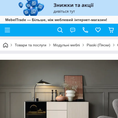
MebelTrade — Більше, ніж меблевий інтернет-магазин!
Товари та послуги
Модульні меблі
Piaski (Пяски)