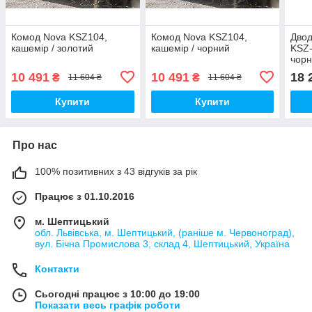
Комод Nova KSZ104,
Комод Nova KSZ104,
Двод
кашемір / золотий
кашемір / чорний
KSZ-
чор
10 491
10 491
18 
₴
₴
11 604 ₴
11 604 ₴
Купити
Купити
Про нас
100% позитивних з 43 відгуків за рік
Працює з 01.10.2016
м. Шептицький
обл. Львівська, м. Шептицький, (раніше м. Червоноград),
вул. Бічна Промислова 3, склад 4, Шептицький, Україна
Контакти
Сьогодні працює з 10:00 до 19:00
Показати весь графік роботи