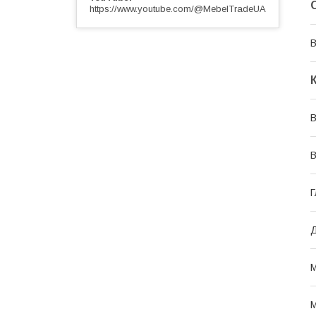
https://www.youtube.com/@MebelTradeUA
В
В
В
Г
Д
М
М