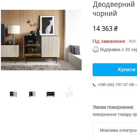
Дводверний к
чорний
14 363 ₴
Під замовлення
Код
Відправка з 20 се
Купити
+380 (66) 767-37-08
повернення товару п