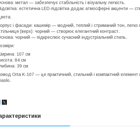
снова: метал — забезпечує стабільність і візуальну легкість.
ідсвітка: естетична LED-підсвітка додає атмосферні акценти — ст
вета:
орпус і фасади: кашемір — модний, теплий і стриманий тон, легко
тільниця (верх): чорний — створює елегантний контраст.
снова: чорний — підкреслює сучасний індустріальний стиль.
озміри:
ирина: 107 см
исота: 84 см
либина: 39 см
омод Orta K-107 — це практичний, стильний і компактний елемент м
iaski.
арактеристики