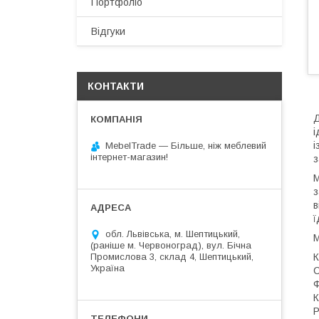
Портфоліо
Відгуки
КОНТАКТИ
Д
і
і
MebelTrade — Більше, ніж меблевий
інтернет-магазин!
з
М
з
в
ї
обл. Львівська, м. Шептицький,
М
(раніше м. Червоноград), вул. Бічна
К
Промислова 3, склад 4, Шептицький,
Україна
С
Ф
К
Р