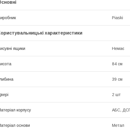
Основні
иробник
Piaski
Користувальницькі характеристики
исувні ящики
Немає
исота
84 см
либина
39 см
вері
2 шт
атеріал корпусу
АБС, ДСП
атеріал основи
Метал