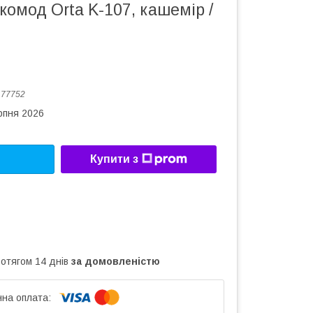
омод Orta K-107, кашемір /
:
77752
рпня 2026
Купити з
ротягом 14 днів
за домовленістю