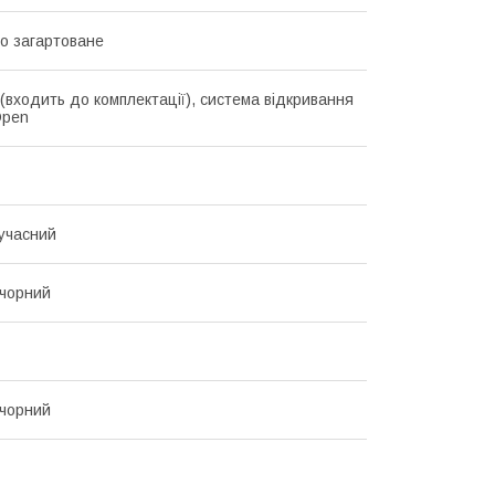
о загартоване
 (входить до комплектації), система відкривання
Open
сучасний
 чорний
 чорний