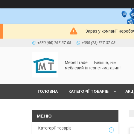
Зараз у компанії неробо
+380 (66) 767-37-08
+380 (73) 767-37-08
MebelTrade — Більше, ніж
меблевий інтернет-магазин!
ГОЛОВНА
КАТЕГОРІЇ ТОВАРІВ
АКЦІ
Категорії товарів