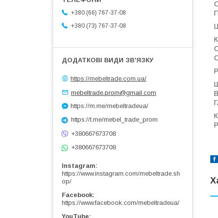
О
П
+380 (66) 767-37-08
Ц
+380 (73) 767-37-08
К
С
О
Р
https://mebeltrade.com.ua/
Ш
mebeltrade.prom@gmail.com
В
Г
https://m.me/mebeltradeua/
К
https://t.me/mebel_trade_prom
P
+380667673708
+380667673708
Instagram
https://www.instagram.com/mebeltrade.sh
Х
op/
Facebook
https://www.facebook.com/mebeltradeua/
YouTube