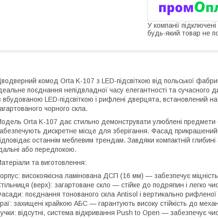
У компанії підключені
будь-який товар не п
водверний комод Orta K-107 з LED-підсвіткою від польської фабрик
деальне поєднання непідвладної часу елегантності та сучасного 
з вбудованою LED-підсвіткою і рифлені дверцята, встановлений на 
агартованого чорного скла.
одель Orta K-107 дає стильно демонструвати улюблені предмети (де
абезпечують дискретне місце для зберігання. Фасад прикрашени
ідповідає останнім меблевим трендам. Завдяки компактній глибині 
дальні або передпокою.
атеріали та виготовлення:
орпус: високоякісна ламінована ДСП (16 мм) — забезпечує міцність і
тільниця (верх): загартоване скло — стійке до подряпин і легко чи
асади: поєднання тонованого скла Antisol і вертикально рифленої 
раї: захищені крайкою АБС — гарантують високу стійкість до меха
учки: відсутні, система відкривання Push to Open — забезпечує чи