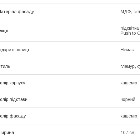
атеріал фасаду
МДФ, скл
підсвітка
пції
Push to 
ідкриті полиці
Немає
тиль
гламур, 
олір корпусу
кашемір,
олір підстави
чорний
олір фасаду
кашемір,
Ширина
107 см