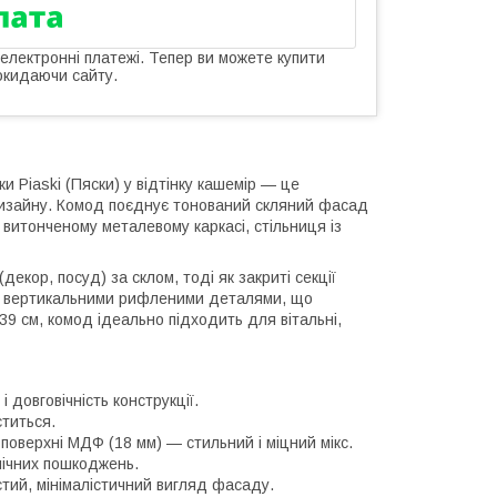
 електронні платежі. Тепер ви можете купити
окидаючи сайту.
и Piaski (Пяски) у відтінку кашемір — це
дизайну. Комод поєднує тонований скляний фасад
витонченому металевому каркасі, стільниця із
кор, посуд) за склом, тоді як закриті секції
й вертикальними рифленими деталями, що
39 см, комод ідеально підходить для вітальні,
 довговічність конструкції.
ститься.
поверхні МДФ (18 мм) — стильний і міцний мікс.
нічних пошкоджень.
стий, мінімалістичний вигляд фасаду.