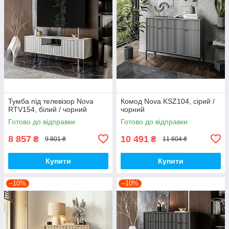
Тумба під телевізор Nova
Комод Nova KSZ104, сірий /
RTV154, білий / чорний
чорний
Готово до відправки
Готово до відправки
8 857
10 491
₴
₴
9 801 ₴
11 604 ₴
Купити
Купити
–10%
–10%