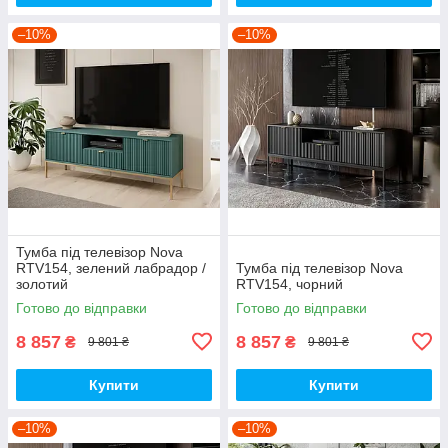
–10%
–10%
Тумба під телевізор Nova
RTV154, зелений лабрадор /
Тумба під телевізор Nova
золотий
RTV154, чорний
Готово до відправки
Готово до відправки
8 857
8 857
₴
₴
9 801 ₴
9 801 ₴
Купити
Купити
–10%
–10%