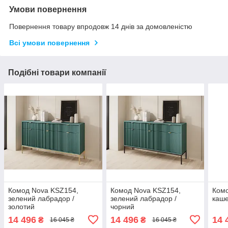
Умови повернення
Повернення товару впродовж 14 днів за домовленістю
Всі умови повернення
Подібні товари компанії
Комод Nova KSZ154,
Комод Nova KSZ154,
Комо
зелений лабрадор /
зелений лабрадор /
каше
золотий
чорний
14 496
14 496
14 
₴
₴
16 045 ₴
16 045 ₴