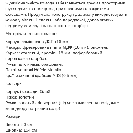
Функціональність комода забезпечується трьома просторими
шухлядами та полицями, прихованими за закритими
фасадами. Продумана конструкція дає змогу використовувати
комод у вітальні, спальні або передпокої, допомагаючи
підтримувати лад і елегантність в інтер'єрі.
Матеріали та виготовлення:
Корпус: ламінована ДСП (16 мм).
Фасади: фрезерована плита МДФ (18 мм), рифлені.
Каркас: сталевий, профіль 18 мм, пофарбований
порошковою фарбою.
Ручки: алюмінієві, брашовані.
Петлі: чашкові Häfele Metalla.
Краї: захищені крайкою ABS (0,5 мм).
Кольори:
Корпус і фасади: білий
Ніжки: золотий
Ручки: золотий або чорний (під час замовлення повідомте
менеджеру потрібний колір)
Розміри:
Висота: 83 см
Ширина: 154 см