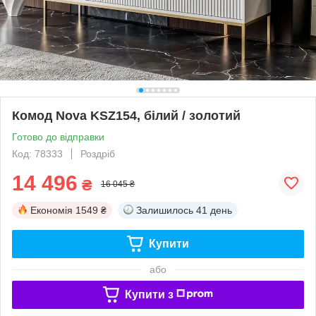
Комод Nova KSZ154, білий / золотий
Готово до відправки
Код: 78333
Роздріб
14 496
₴
16 045 ₴
Економія
1549 ₴
Залишилось
41 день
Купити
або
Купити з