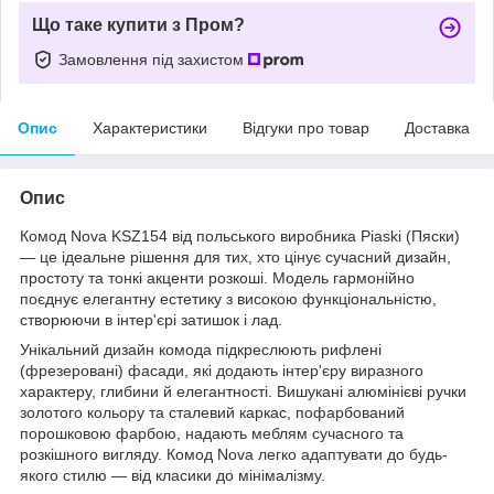
Що таке купити з Пром?
Замовлення під захистом
Опис
Характеристики
Відгуки про товар
Доставка
Опис
Комод Nova KSZ154 від польського виробника Piaski (Пяски)
— це ідеальне рішення для тих, хто цінує сучасний дизайн,
простоту та тонкі акценти розкоші. Модель гармонійно
поєднує елегантну естетику з високою функціональністю,
створюючи в інтер'єрі затишок і лад.
Унікальний дизайн комода підкреслюють рифлені
(фрезеровані) фасади, які додають інтер'єру виразного
характеру, глибини й елегантності. Вишукані алюмінієві ручки
золотого кольору та сталевий каркас, пофарбований
порошковою фарбою, надають меблям сучасного та
розкішного вигляду. Комод Nova легко адаптувати до будь-
якого стилю — від класики до мінімалізму.