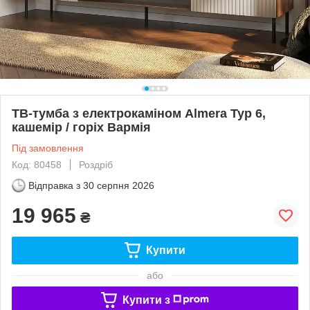
ТВ-тумба з електрокаміном Almera Typ 6,
кашемір / горіх Вармія
Під замовлення
Код: 80458
Роздріб
Відправка з
30 серпня 2026
19 965
₴
Купити
або
Купити з