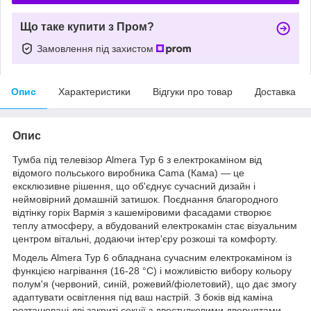
Що таке купити з Пром?
Замовлення під захистом
Опис
Характеристики
Відгуки про товар
Доставка
Опис
Тумба під телевізор Almera Typ 6 з електрокаміном від
відомого польського виробника Cama (Кама) — це
ексклюзивне рішення, що об'єднує сучасний дизайн і
неймовірний домашній затишок. Поєднання благородного
відтінку горіх Вармія з кашеміровими фасадами створює
теплу атмосферу, а вбудований електрокамін стає візуальним
центром вітальні, додаючи інтер'єру розкоші та комфорту.
Модель Almera Typ 6 обладнана сучасним електрокаміном із
функцією нагрівання (16-28 °C) і можливістю вибору кольору
полум'я (червоний, синій, рожевий/фіолетовий), що дає змогу
адаптувати освітлення під ваш настрій. З боків від каміна
розташовані дві закриті секції з двостулковими дверцятами,