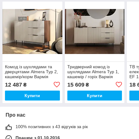
Комод із шухлядами та
Тридверний комод із
ТВ т
дверцятами Almera Typ 2,
шухлядами Almera Typ 1,
елек
кашемір/корм Вармія
кашемір / горіх Вармія
EF 1
Варм
12 487
15 609
18 
₴
₴
Купити
Купити
Про нас
100% позитивних з 43 відгуків за рік
Працює з 01.10.2016