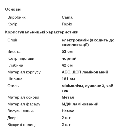
Основні
Виробник
Cama
Колір
Горіх
Користувальницькі характеристики
Опції
електрокамін (входить до
комплектації)
Висота
53 см
Колір підстави
чорний
Глибина
42 см
Матеріал корпусу
АБС, ДСП ламінований
Ширина
181 см
Стиль
мінімалізм, сучасний, хай
тек
Матеріал основи
Метал
Матеріал фасаду
МДФ ламінований
Висувні ящики
Немає
Двері
2 шт
Відкриті полиці
2 шт