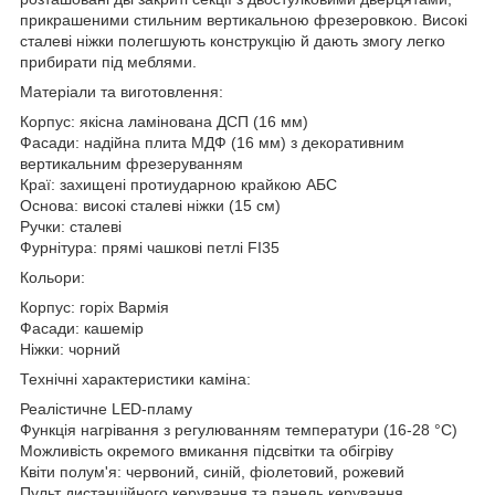
прикрашеними стильним вертикальною фрезеровкою. Високі
сталеві ніжки полегшують конструкцію й дають змогу легко
прибирати під меблями.
Матеріали та виготовлення:
Корпус: якісна ламінована ДСП (16 мм)
Фасади: надійна плита МДФ (16 мм) з декоративним
вертикальним фрезеруванням
Краї: захищені протиударною крайкою АБС
Основа: високі сталеві ніжки (15 см)
Ручки: сталеві
Фурнітура: прямі чашкові петлі FI35
Кольори:
Корпус: горіх Вармія
Фасади: кашемір
Ніжки: чорний
Технічні характеристики каміна:
Реалістичне LED-пламу
Функція нагрівання з регулюванням температури (16-28 °C)
Можливість окремого вмикання підсвітки та обігріву
Квіти полум'я: червоний, синій, фіолетовий, рожевий
Пульт дистанційного керування та панель керування