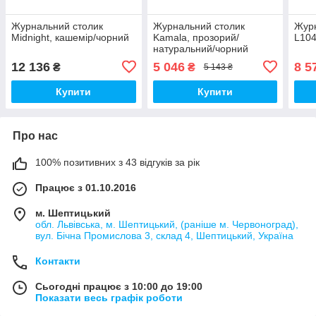
Журнальний столик
Журнальний столик
Журн
Midnight, кашемір/чорний
Kamala, прозорий/
L104
натуральний/чорний
12 136
5 046
8 5
₴
₴
5 143 ₴
Купити
Купити
Про нас
100% позитивних з 43 відгуків за рік
Працює з 01.10.2016
м. Шептицький
обл. Львівська, м. Шептицький, (раніше м. Червоноград),
вул. Бічна Промислова 3, склад 4, Шептицький, Україна
Контакти
Сьогодні працює з 10:00 до 19:00
Показати весь графік роботи