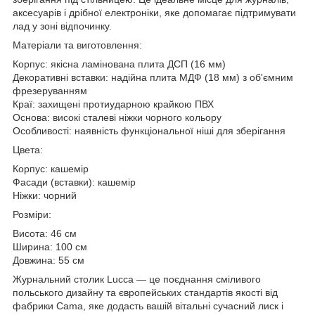
аксесуарів і дрібної електроніки, яке допомагає підтримувати
лад у зоні відпочинку.
Матеріали та виготовлення:
Корпус: якісна ламінована плита ДСП (16 мм)
Декоративні вставки: надійна плита МДФ (18 мм) з об'ємним
фрезеруванням
Краї: захищені протиударною крайкою ПВХ
Основа: високі сталеві ніжки чорного кольору
Особливості: наявність функціональної ніші для зберігання
Цвета:
Корпус: кашемір
Фасади (вставки): кашемір
Ніжки: чорний
Розміри:
Висота: 46 см
Ширина: 100 см
Довжина: 55 см
Журнальний столик Lucca — це поєднання сміливого
польського дизайну та європейських стандартів якості від
фабрики Cama, яке додасть вашій вітальні сучасний лиск і