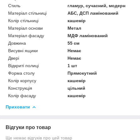
Стиль
гламур, сучасний, модерн
Матеріал стільниці
АБС, ДСП ламінований
Колір стільниці
кашемір
Матеріал основи
Метал
Матеріал фасаду
МДФ ламінований
Довжина
55 см
Висувні ящики
Немає
Двері
Немає
Відкриті полиці
1 шт
Форма столу
Прямокутний
Колір корпусу
кашемір
Конструкція
цільний
Колір фасаду
кашемір
Приховати
Відгуки про товар
Ще немає відгуків про цей товар