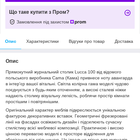
Що таке купити з Пром?
Замовлення під захистом
Опис
Характеристики
Відгуки про товар
Доставка
Опис
Прямокутний журнальний столик Lucca 100 від відомого
польського виробника Cama (Кама) привнесе ноту авангарда
в інтер'єр вашої вітальні. Світла колірна гама моделі чудово
поєднується з будь-яким оточенням, а високі сталеві ніжки
надають столику візуальну легкість, роблячи простір кімнати
простішим і повітрянішим.
Оригінальний характер меблів підкреслюється унікальною
фактурою декоративних вставок. Геометричні фрезеровані
лінії на фасадах освіжають дизайн і підсилюють сучасну
стилістику всієї меблевої композиції. Практичною і високо
цінною перевагою моделі є просторе відділення для
зберігання під стільницею. Це ідеальне місце для журналів,