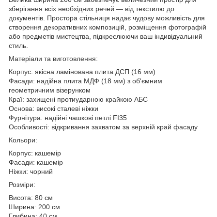
зберігання всіх необхідних речей — від текстилю до
документів. Простора стільниця надає чудову можливість для
створення декоративних композицій, розміщення фотографій
або предметів мистецтва, підкреслюючи ваш індивідуальний
стиль.
Матеріали та виготовлення:
Корпус: якісна ламінована плита ДСП (16 мм)
Фасади: надійна плита МДФ (18 мм) з об'ємним
геометричним візерунком
Краї: захищені протиударною крайкою АБС
Основа: високі сталеві ніжки
Фурнітура: надійні чашкові петлі FI35
Особливості: відкривання захватом за верхній край фасаду
Кольори:
Корпус: кашемір
Фасади: кашемір
Ніжки: чорний
Розміри:
Висота: 80 см
Ширина: 200 см
Глибина: 40 см