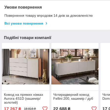
Умови повернення
Повернення товару впродовж 14 днів за домовленістю
Всі умови повернення
Подібні товари компанії
Комод на прямих ніжках
Чотиридверний комод
Чоти
Aurora 4S1D (кашемір/
Fellini 200, кашемір / дуб
Domi
золотий)
17 267
22 688
17 
₴
₴
18 816 ₴