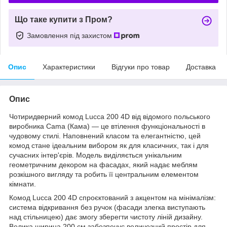
Що таке купити з Пром?
Замовлення під захистом
Опис
Характеристики
Відгуки про товар
Доставка
Опис
Чотиридверний комод Lucca 200 4D від відомого польського
виробника Cama (Кама) — це втілення функціональності в
чудовому стилі. Наповнений класом та елегантністю, цей
комод стане ідеальним вибором як для класичних, так і для
сучасних інтер'єрів. Модель виділяється унікальним
геометричним декором на фасадах, який надає меблям
розкішного вигляду та робить її центральним елементом
кімнати.
Комод Lucca 200 4D спроєктований з акцентом на мінімалізм:
система відкривання без ручок (фасади злегка виступають
над стільницею) дає змогу зберегти чистоту ліній дизайну.
Велика ширина 200 см забезпечує величезний простір для