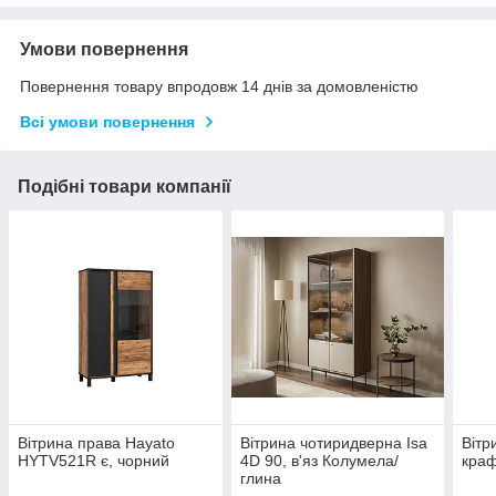
Умови повернення
Повернення товару впродовж 14 днів за домовленістю
Всі умови повернення
Подібні товари компанії
Вітрина права Hayato
Вітрина чотиридверна Isa
Вітр
HYTV521R є, чорний
4D 90, в'яз Колумела/
краф
глина