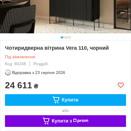
Чотиридверна вітрина Vera 110, чорний
Під замовлення
Код: 80248
Роздріб
Відправка з
23 серпня 2026
24 611
₴
Купити
або
Купити з