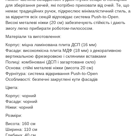
для зберігання речей, які потрібно приховати від очей. Те, що
немає традиційних ручок, підкреслює мінімалістичний стиль, а
за відкриття всіх секцій відповідає система Push-to-Open.
Високі металеві ніжки (20 см) забезпечують стійкість і дають
змогу легко прибирати роботом-пилососом.
Матеріали та виготовлення:
Корпус: міцна ламінована плита ДСП (16 мм)
Фасади: високоякісна плита МДФ (18 мм) з декоративною
вертикальною фрезеровкою і скляними вставками
Полиці: комбіновані (ДСП і загартоване скло)
Основа: стійкі металеві ніжки (висота 20 см)
Фурнітура: система відкривання Push-to-Open
Особливості: безпечні закруглені кути фасадів
Цвета:
Корпус: чорний
Фасади: чорний
Ніжки: чорний
Розміри:
Висота: 160 см
Ширина: 110 см
Глибина: 40 см