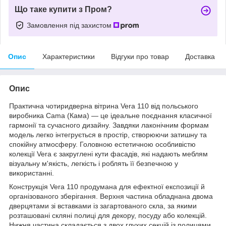
Що таке купити з Пром?
Замовлення під захистом
Опис
Характеристики
Відгуки про товар
Доставка
Опис
Практична чотиридверна вітрина Vera 110 від польського
виробника Cama (Кама) — це ідеальне поєднання класичної
гармонії та сучасного дизайну. Завдяки лаконічним формам
модель легко інтегрується в простір, створюючи затишну та
спокійну атмосферу. Головною естетичною особливістю
колекції Vera є закруглені кути фасадів, які надають меблям
візуальну м'якість, легкість і роблять її безпечною у
використанні.
Конструкція Vera 110 продумана для ефектної експозиції й
організованого зберігання. Верхня частина обладнана двома
дверцятами зі вставками із загартованого скла, за якими
розташовані скляні полиці для декору, посуду або колекцій.
Нижня частина складається з двох глухих секцій із полицями