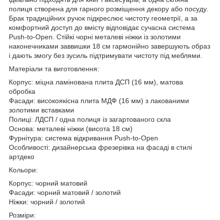
полиця створена для гарного розміщення декору або посуду.
Брак традиційних ручок підкреслює чистоту геометрії, а за
комфортний доступ до вмісту відповідає сучасна система
Push-to-Open. Стійкі чорні металеві ніжки із золотими
наконечниками заввишки 18 см гармонійно завершують образ
і дають змогу без зусиль підтримувати чистоту під меблями.
Матеріали та виготовлення:
Корпус: міцна ламінована плита ДСП (16 мм), матова
обробка
Фасади: високоякісна плита МДФ (16 мм) з лакованими
золотими вставками
Полиці: ЛДСП / одна полиця із загартованого скла
Основа: металеві ніжки (висота 18 см)
Фурнітура: система відкривання Push-to-Open
Особливості: дизайнерська фрезерівка на фасаді в стилі
артдеко
Кольори:
Корпус: чорний матовий
Фасади: чорний матовий / золотий
Ніжки: чорний / золотий
Розміри: