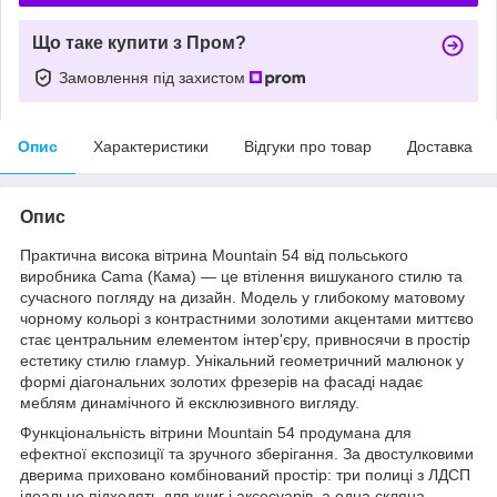
Що таке купити з Пром?
Замовлення під захистом
Опис
Характеристики
Відгуки про товар
Доставка
Опис
Практична висока вітрина Mountain 54 від польського
виробника Cama (Кама) — це втілення вишуканого стилю та
сучасного погляду на дизайн. Модель у глибокому матовому
чорному кольорі з контрастними золотими акцентами миттєво
стає центральним елементом інтер'єру, привносячи в простір
естетику стилю гламур. Унікальний геометричний малюнок у
формі діагональних золотих фрезерів на фасаді надає
меблям динамічного й ексклюзивного вигляду.
Функціональність вітрини Mountain 54 продумана для
ефектної експозиції та зручного зберігання. За двостулковими
дверима приховано комбінований простір: три полиці з ЛДСП
ідеально підходять для книг і аксесуарів, а одна скляна