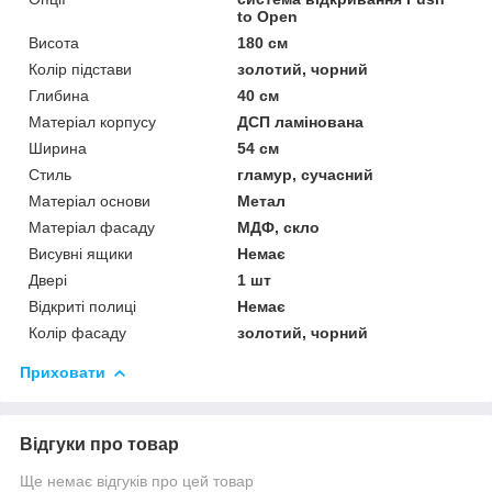
to Open
Висота
180 см
Колір підстави
золотий, чорний
Глибина
40 см
Матеріал корпусу
ДСП ламінована
Ширина
54 см
Стиль
гламур, сучасний
Матеріал основи
Метал
Матеріал фасаду
МДФ, скло
Висувні ящики
Немає
Двері
1 шт
Відкриті полиці
Немає
Колір фасаду
золотий, чорний
Приховати
Відгуки про товар
Ще немає відгуків про цей товар