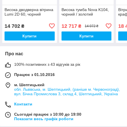
Висока дводверна вітрина
Висока тумба Nova K104,
Вітр
Lumi 2D 60, чорний
чорний / золотий
краф
14 702
12 717
18 
₴
₴
14 072 ₴
Купити
Купити
Про нас
100% позитивних з 43 відгуків за рік
Працює з 01.10.2016
м. Шептицький
обл. Львівська, м. Шептицький, (раніше м. Червоноград),
вул. Бічна Промислова 3, склад 4, Шептицький, Україна
Контакти
Сьогодні працює з 10:00 до 19:00
Показати весь графік роботи