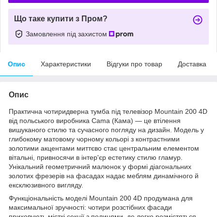
Що таке купити з Пром?
Замовлення під захистом
Опис
Характеристики
Відгуки про товар
Доставка
Опис
Практична чотиридверна тумба під телевізор Mountain 200 4D
від польського виробника Cama (Кама) — це втілення
вишуканого стилю та сучасного погляду на дизайн. Модель у
глибокому матовому чорному кольорі з контрастними
золотими акцентами миттєво стає центральним елементом
вітальні, привносячи в інтер'єр естетику стилю гламур.
Унікальний геометричний малюнок у формі діагональних
золотих фрезерів на фасадах надає меблям динамічного й
ексклюзивного вигляду.
Функціональність моделі Mountain 200 4D продумана для
максимальної зручності: чотири розстібних фасади
приховують місткі секції з полицями, де легко розмістяться