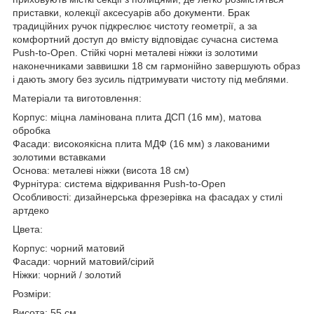
приставки, колекції аксесуарів або документи. Брак
традиційних ручок підкреслює чистоту геометрії, а за
комфортний доступ до вмісту відповідає сучасна система
Push-to-Open. Стійкі чорні металеві ніжки із золотими
наконечниками заввишки 18 см гармонійно завершують образ
і дають змогу без зусиль підтримувати чистоту під меблями.
Матеріали та виготовлення:
Корпус: міцна ламінована плита ДСП (16 мм), матова
обробка
Фасади: високоякісна плита МДФ (16 мм) з лакованими
золотими вставками
Основа: металеві ніжки (висота 18 см)
Фурнітура: система відкривання Push-to-Open
Особливості: дизайнерська фрезерівка на фасадах у стилі
артдеко
Цвета:
Корпус: чорний матовий
Фасади: чорний матовий/сірий
Ніжки: чорний / золотий
Розміри:
Висота: 55 см