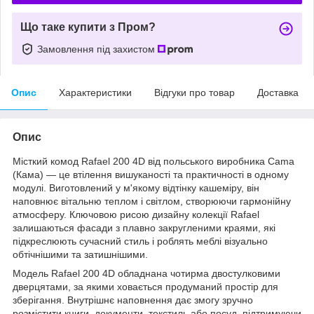
Що таке купити з Пром?
Замовлення під захистом
Опис
Характеристики
Відгуки про товар
Доставка
Опис
Місткий комод Rafael 200 4D від польського виробника Cama
(Кама) — це втілення вишуканості та практичності в одному
модулі. Виготовлений у м'якому відтінку кашеміру, він
наповнює вітальню теплом і світлом, створюючи гармонійну
атмосферу. Ключовою рисою дизайну колекції Rafael
залишаються фасади з плавно закругленими краями, які
підкреслюють сучасний стиль і роблять меблі візуально
обтічнішими та затишнішими.
Модель Rafael 200 4D обладнана чотирма двостулковими
дверцятами, за якими ховається продуманий простір для
зберігання. Внутрішнє наповнення дає змогу зручно
розмістити книги, документи, текстиль або посуд, підтримуючи