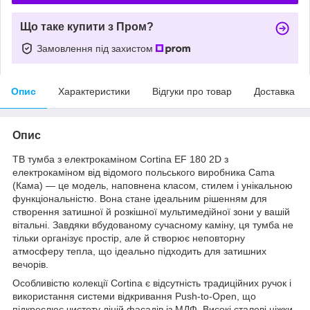
Що таке купити з Пром?
Замовлення під захистом
Опис
Характеристики
Відгуки про товар
Доставка
Опис
ТВ тумба з електрокаміном Cortina EF 180 2D з
електрокаміном від відомого польського виробника Cama
(Кама) — це модель, наповнена класом, стилем і унікальною
функціональністю. Вона стане ідеальним рішенням для
створення затишної й розкішної мультимедійної зони у вашій
вітальні. Завдяки вбудованому сучасному каміну, ця тумба не
тільки організує простір, але й створює неповторну
атмосферу тепла, що ідеально підходить для затишних
вечорів.
Особливістю колекції Cortina є відсутність традиційних ручок і
використання системи відкривання Push-to-Open, що
підкреслює чистоту ліній фасадів із МДФ. Високі сталеві ніжки