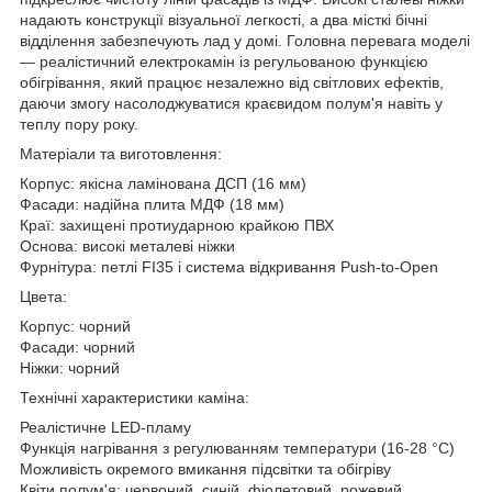
надають конструкції візуальної легкості, а два місткі бічні
відділення забезпечують лад у домі. Головна перевага моделі
— реалістичний електрокамін із регульованою функцією
обігрівання, який працює незалежно від світлових ефектів,
даючи змогу насолоджуватися краєвидом полум'я навіть у
теплу пору року.
Матеріали та виготовлення:
Корпус: якісна ламінована ДСП (16 мм)
Фасади: надійна плита МДФ (18 мм)
Краї: захищені протиударною крайкою ПВХ
Основа: високі металеві ніжки
Фурнітура: петлі FI35 і система відкривання Push-to-Open
Цвета:
Корпус: чорний
Фасади: чорний
Ніжки: чорний
Технічні характеристики каміна:
Реалістичне LED-пламу
Функція нагрівання з регулюванням температури (16-28 °C)
Можливість окремого вмикання підсвітки та обігріву
Квіти полум'я: червоний, синій, фіолетовий, рожевий