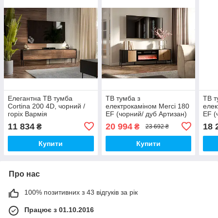
Елегантна ТВ тумба
ТВ тумба з
ТВ т
Cortina 200 4D, чорний /
електрокаміном Merci 180
елек
горіх Вармія
EF (чорний/ дуб Артизан)
EF (
11 834
20 994
18 
₴
₴
23 692 ₴
Купити
Купити
Про нас
100% позитивних з 43 відгуків за рік
Працює з 01.10.2016