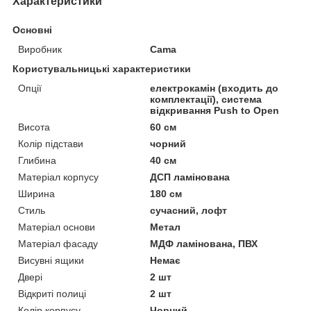
Характеристики
Основні
Виробник
Cama
Користувальницькі характеристики
Опції
електрокамін (входить до
комплектації), система
відкривання Push to Open
Висота
60 см
Колір підстави
чорний
Глибина
40 см
Матеріал корпусу
ДСП ламінована
Ширина
180 см
Стиль
сучасний, лофт
Матеріал основи
Метал
Матеріал фасаду
МДФ ламінована, ПВХ
Висувні ящики
Немає
Двері
2 шт
Відкриті полиці
2 шт
Колір корпусу
Чорний