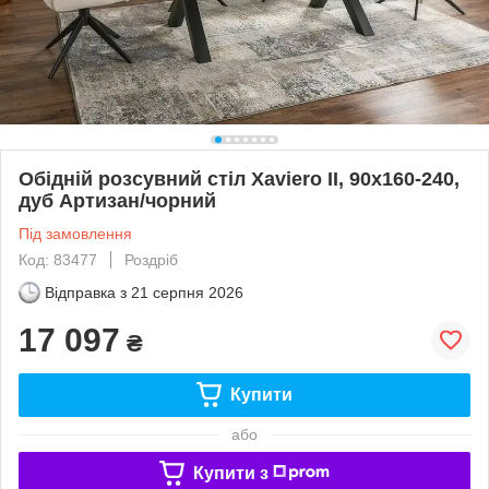
Обідній розсувний стіл Xaviero II, 90x160-240,
дуб Артизан/чорний
Під замовлення
Код: 83477
Роздріб
Відправка з
21 серпня 2026
17 097
₴
Купити
або
Купити з