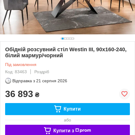
Обідній розсувний стіл Westin III, 90x160-240,
білий мармур/чорний
Під замовлення
Код: 83463
Роздріб
Відправка з
21 серпня 2026
36 893
₴
Купити
або
Купити з