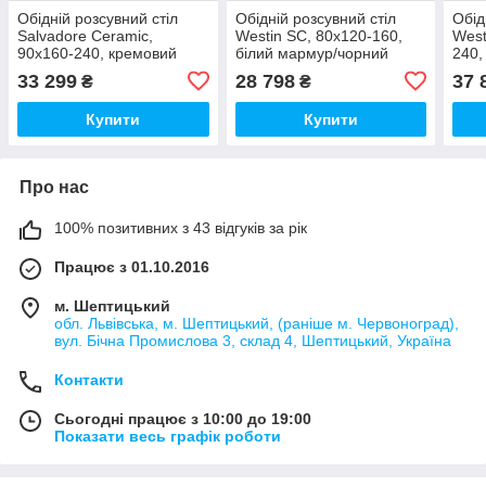
Обідній розсувний стіл
Обідній розсувний стіл
Обід
Salvadore Ceramic,
Westin SC, 80x120-160,
West
90x160-240, кремовий
білий мармур/чорний
240,
мармур/чорний
чор
33 299
28 798
37 
₴
₴
Купити
Купити
Про нас
100% позитивних з 43 відгуків за рік
Працює з 01.10.2016
м. Шептицький
обл. Львівська, м. Шептицький, (раніше м. Червоноград),
вул. Бічна Промислова 3, склад 4, Шептицький, Україна
Контакти
Сьогодні працює з 10:00 до 19:00
Показати весь графік роботи