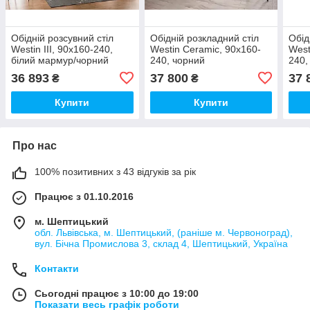
Обідній розсувний стіл
Обідній розкладний стіл
Обід
Westin III, 90x160-240,
Westin Ceramic, 90x160-
West
білий мармур/чорний
240, чорний
240,
чор
36 893
37 800
37 
₴
₴
Купити
Купити
Про нас
100% позитивних з 43 відгуків за рік
Працює з 01.10.2016
м. Шептицький
обл. Львівська, м. Шептицький, (раніше м. Червоноград),
вул. Бічна Промислова 3, склад 4, Шептицький, Україна
Контакти
Сьогодні працює з 10:00 до 19:00
Показати весь графік роботи