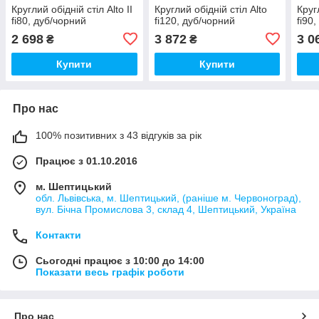
Круглий обідній стіл Alto II
Круглий обідній стіл Alto
Круг
fi80, дуб/чорний
fi120, дуб/чорний
fi90
2 698
3 872
3 0
₴
₴
Купити
Купити
Про нас
100% позитивних з 43 відгуків за рік
Працює з 01.10.2016
м. Шептицький
обл. Львівська, м. Шептицький, (раніше м. Червоноград),
вул. Бічна Промислова 3, склад 4, Шептицький, Україна
Контакти
Сьогодні працює з 10:00 до 14:00
Показати весь графік роботи
Про нас