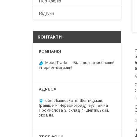
Портфоліо
Відгуки
КОНТАКТИ
О
б
е
MebelTrade — Більше, ніж меблевий
інтернет-магазин!
а
М
С
О
Ц
обл. Львівська, м. Шептицький,
(раніше м. Червоноград), вул. Бічна
С
Промислова 3, склад 4, Шептицький,
О
Україна
Р
В
Ш