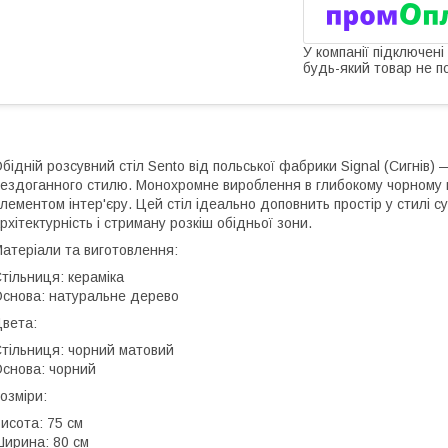
У компанії підключені
будь-який товар не п
бідній розсувний стіл Sento від польської фабрики Signal (Сигнів) 
ездоганного стилю. Монохромне вироблення в глибокому чорному к
лементом інтер'єру. Цей стіл ідеально доповнить простір у стилі с
рхітектурність і стриману розкіш обідньої зони.
атеріали та виготовлення:
тільниця: кераміка
снова: натуральне дерево
вета:
тільниця: чорний матовий
снова: чорний
озміри:
исота: 75 см
ирина: 80 см