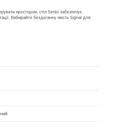
ерувати простором, стіл Sento забезпечує
тації. Вибирайте бездоганну якість Signal для
тний