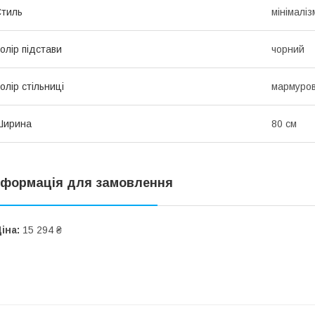
тиль
мінімалі
олір підстави
чорний
олір стільниці
мармуров
Ширина
80 см
нформація для замовлення
іна:
15 294 ₴