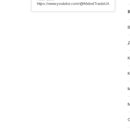
https://www.youtube.com/@MebelTradeUA
В
К
К
М
М
О