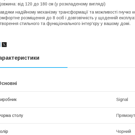
овжина: від 120 до 180 см (у розкладеному вигляді)
авдяки надійному механізму трансформації та можливості гнучко к
омфортне розміщення до 8 осіб і довговічність у щоденній експлуа
творення стильного та функціонального інтер'єру у вашому домі.
арактеристики
Основні
иробник
Signal
орма столу
Прямоку
олір
Чорний