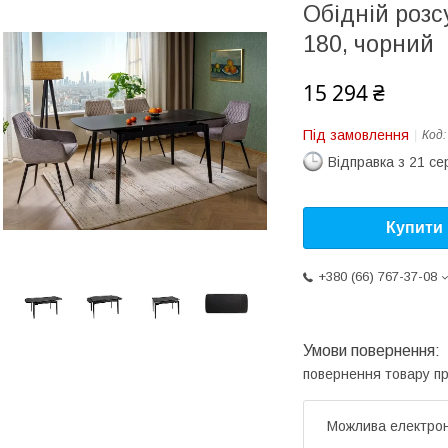
Обідній розс
180, чорний
15 294 ₴
Під замовлення
Код
Відправка з 21 се
Купити
+380 (66) 767-37-08
повернення товару п