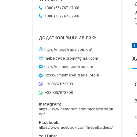
Д
+380 (66) 767-37-08
З
+380 (73) 767-37-08
к
с
https://mebeltrade.com.ua/
Х
mebeltrade.prom@gmail.com
https://m.me/mebeltradeua/
https://t.me/mebel_trade_prom
+380667673708
+380667673708
В
Instagram
https://www.instagram.com/mebeltrade.sh
op/
Ф
Facebook
https://www.facebook.com/mebeltradeua/
К
YouTube