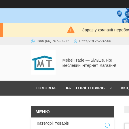
Зараз у компанії неробо
+380 (66) 767-37-08
+380 (73) 767-37-08
MebelTrade — Більше, ніж
меблевий інтернет-магазин!
ГОЛОВНА
КАТЕГОРІЇ ТОВАРІВ
АКЦІ
Категорії товарів