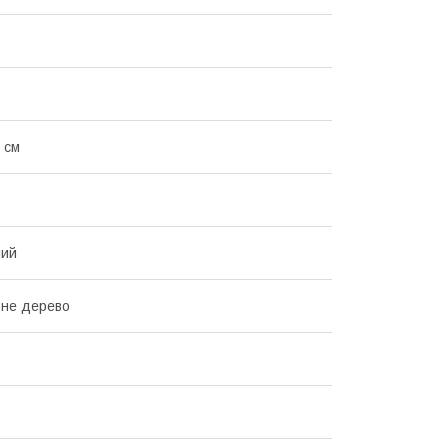
 см
ний
ьне дерево