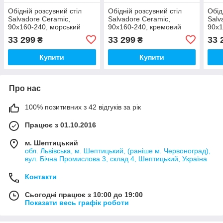
Обідній розсувний стіл
Обідній розсувний стіл
Обід
Salvadore Ceramic,
Salvadore Ceramic,
Salv
90x160-240, морський
90x160-240, кремовий
90x1
матовий/чорний
мармур/чорний
чор
33 299
33 299
33 
₴
₴
Купити
Купити
Про нас
100% позитивних з 42 відгуків за рік
Працює з 01.10.2016
м. Шептицький
обл. Львівська, м. Шептицький, (раніше м. Червоноград),
вул. Бічна Промислова 3, склад 4, Шептицький, Україна
Контакти
Сьогодні працює з 10:00 до 19:00
Показати весь графік роботи