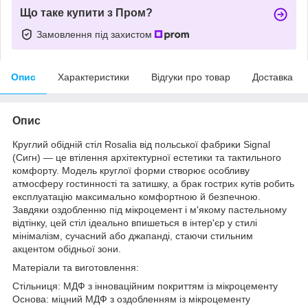
Що таке купити з Пром?
Замовлення під захистом
Опис
Характеристики
Відгуки про товар
Доставка
Опис
Круглий обідній стіл Rosalia від польської фабрики Signal
(Сигн) — це втілення архітектурної естетики та тактильного
комфорту. Модель круглої форми створює особливу
атмосферу гостинності та затишку, а брак гострих кутів робить
експлуатацію максимально комфортною й безпечною.
Завдяки оздобленню під мікроцемент і м'якому пастельному
відтінку, цей стіл ідеально впишеться в інтер'єр у стилі
мінімалізм, сучасний або джапанді, стаючи стильним
акцентом обідньої зони.
Матеріали та виготовлення:
Стільниця: МДФ з інноваційним покриттям із мікроцементу
Основа: міцний МДФ з оздобленням із мікроцементу