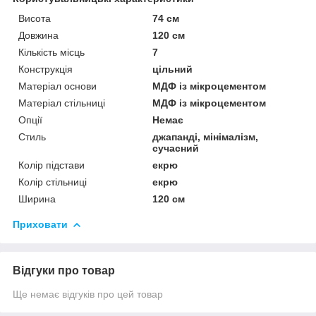
Висота
74 см
Довжина
120 см
Кількість місць
7
Конструкція
цільний
Матеріал основи
МДФ із мікроцементом
Матеріал стільниці
МДФ із мікроцементом
Опції
Немає
Стиль
джапанді, мінімалізм,
сучасний
Колір підстави
екрю
Колір стільниці
екрю
Ширина
120 см
Приховати
Відгуки про товар
Ще немає відгуків про цей товар