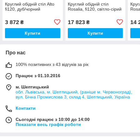
Круглий обідній стіл Alto
Круглий обідній стіл
Круг
fi120, дуб/чорний
Rosalia, fi120, світло-сірий
Rosa
3 872
17 823
14 
₴
₴
Купити
Купити
Про нас
100% позитивних з 43 відгуків за рік
Працює з 01.10.2016
м. Шептицький
обл. Львівська, м. Шептицький, (раніше м. Червоноград),
вул. Бічна Промислова 3, склад 4, Шептицький, Україна
Контакти
Сьогодні працює з 10:00 до 14:00
Показати весь графік роботи