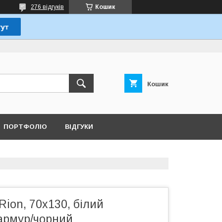
276 відгуків
Кошик
Кошик
ПОРТФОЛІО
ВІДГУКИ
Rion, 70x130, білий
армур/чорний