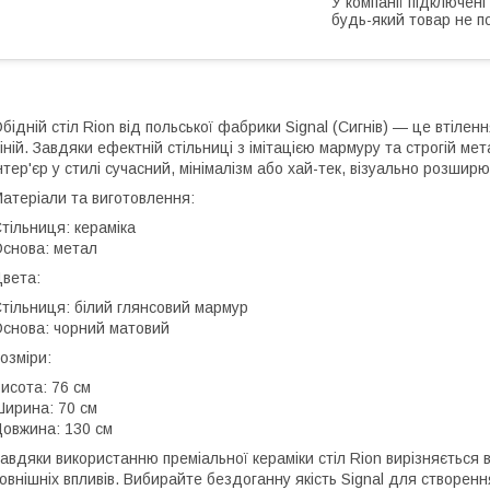
У компанії підключені
будь-який товар не п
бідній стіл Rion від польської фабрики Signal (Сигнів) — це втіле
іній. Завдяки ефектній стільниці з імітацією мармуру та строгій м
нтер'єр у стилі сучасний, мінімалізм або хай-тек, візуально розшир
атеріали та виготовлення:
тільниця: кераміка
снова: метал
вета:
тільниця: білий глянсовий мармур
снова: чорний матовий
озміри:
исота: 76 см
ирина: 70 см
овжина: 130 см
авдяки використанню преміальної кераміки стіл Rion вирізняється 
овнішніх впливів. Вибирайте бездоганну якість Signal для створенн