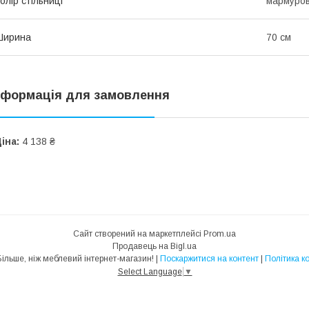
олір стільниці
мармуров
Ширина
70 см
нформація для замовлення
іна:
4 138 ₴
Сайт створений на маркетплейсі
Prom.ua
Продавець на Bigl.ua
MebelTrade — Більше, ніж меблевий інтернет-магазин! |
Поскаржитися на контент
|
Політика к
Select Language
▼