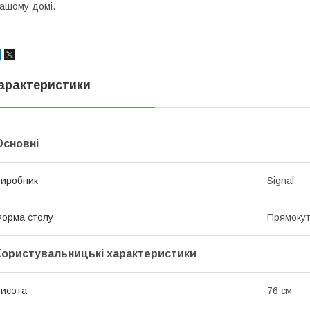
ашому домі.
арактеристики
Основні
иробник
Signal
орма столу
Прямоку
Користувальницькі характеристики
исота
76 см