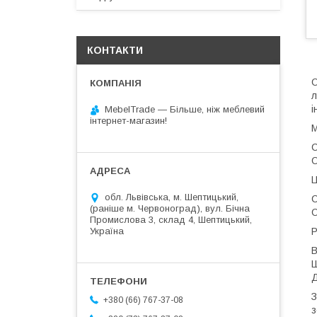
КОНТАКТИ
О
л
і
MebelTrade — Більше, ніж меблевий
інтернет-магазин!
М
С
О
Ц
обл. Львівська, м. Шептицький,
С
(раніше м. Червоноград), вул. Бічна
О
Промислова 3, склад 4, Шептицький,
Р
Україна
В
Ш
Д
З
+380 (66) 767-37-08
з