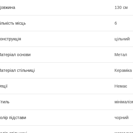
Довжина
130 см
ількість місць
6
онструкція
цільний
атеріал основи
Метал
атеріал стільниці
Кераміка
пції
Немає
тиль
мінімаліз
олір підстави
чорний