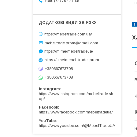
+380 (73) 767-37-08
в
https://mebeltrade.com.ua/
Х
mebeltrade.prom@gmail.com
https://m.me/mebeltradeua/
https://t.me/mebel_trade_prom
+380667673708
+380667673708
В
Instagram
https://www.instagram.com/mebeltrade.sh
Ф
op/
Facebook
https://www.facebook.com/mebeltradeua/
YouTube
https://www.youtube.com/@MebelTradeUA
В