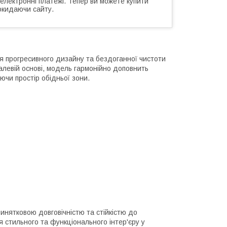
 електронні платежі. Тепер ви можете купити
окидаючи сайту.
ння прогресивного дизайну та бездоганної чистоти
еталевій основі, модель гармонійно доповнить
юючи простір обідньої зони.
винятковою довговічністю та стійкістю до
я стильного та функціонального інтер'єру у